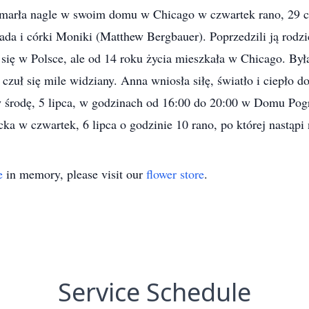
 zmarła nagle w swoim domu w Chicago w czwartek rano, 29 
a i córki Moniki (Matthew Bergbauer). Poprzedzili ją rodzic
a się w Polsce, ale od 14 roku życia mieszkała w Chicago. Był
 czuł się mile widziany. Anna wniosła siłę, światło i ciepło d
w środę, 5 lipca, w godzinach od 16:00 do 20:00 w Domu P
ka w czwartek, 6 lipca o godzinie 10 rano, po której nastąp
e
in memory, please visit our
flower store
.
Service Schedule