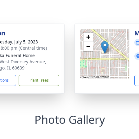
on
M
+
sday, July 5, 2023
−
- 8:00 pm (Central time)
yka Funeral Home
West Diversey Avenue,
go, IL 60639
ctions
Plant Trees
Photo Gallery