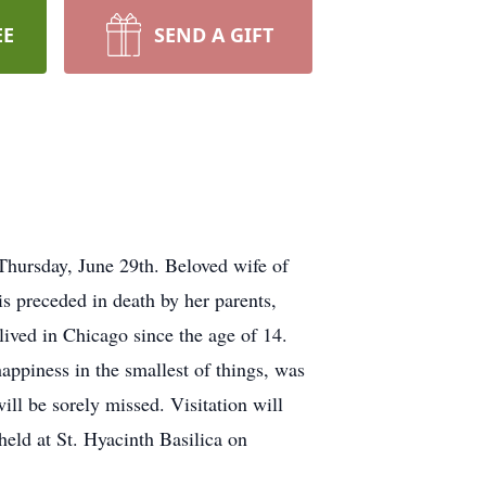
EE
SEND A GIFT
Thursday, June 29th. Beloved wife of
 preceded in death by her parents,
lived in Chicago since the age of 14.
ppiness in the smallest of things, was
ll be sorely missed. Visitation will
eld at St. Hyacinth Basilica on