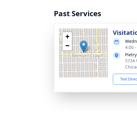
Past Services
Visitati
+
Wedne
−
4:00 
Pietr
5734 
Chica
Text Dire