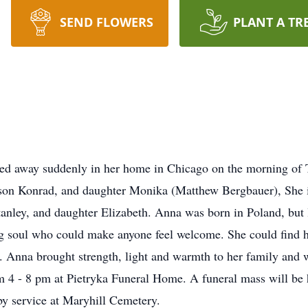
SEND FLOWERS
PLANT A TR
sed away suddenly in her home in Chicago on the morning of 
son Konrad, and daughter Monika (Matthew Bergbauer), She is
anley, and daughter Elizabeth. Anna was born in Poland, but 
g soul who could make anyone feel welcome. She could find ha
. Anna brought strength, light and warmth to her family and wi
m 4 - 8 pm at Pietryka Funeral Home. A funeral mass will be h
by service at Maryhill Cemetery.